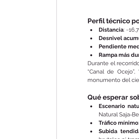
Perfil técnico p
Distancia
: ~16,
Desnivel acum
Pendiente med
Rampa más du
Durante el recorri
“Canal de Ocejo”, 
monumento del cierv
Qué esperar sob
Escenario nat
Natural Saja‑B
Tráfico mínimo
Subida tendid