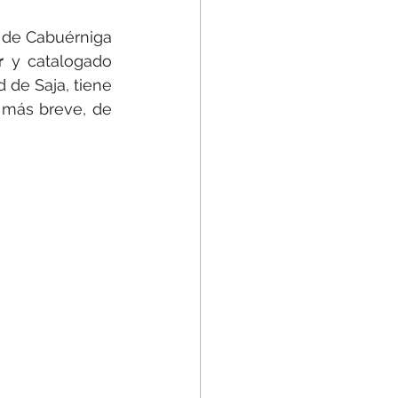
e de Cabuérniga 
r
 y catalogado 
 de Saja, tiene 
, mientras que la sur, desde Espinilla, es más breve, de 