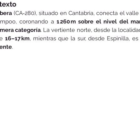
texto
bera
 (CA‑280), situado en Cantabria, conecta el vall
ampoo, coronando a 
1 260 m sobre el nivel del ma
imera categoría
. La vertiente norte, desde la localidad
e 
16–17 km
ente
.