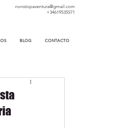
nonstopaventura@gmail.com
+34619535571
ROS
BLOG
CONTACTO
ista
ria