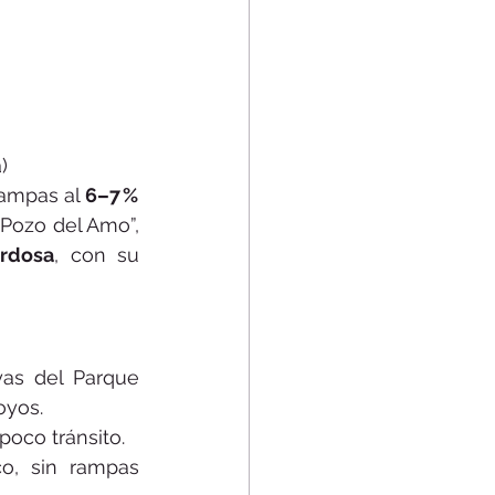
)
ampas al 
6–7 %
Pozo del Amo”, 
ardosa
, con su 
as del Parque 
oyos.
poco tránsito.
o, sin rampas 