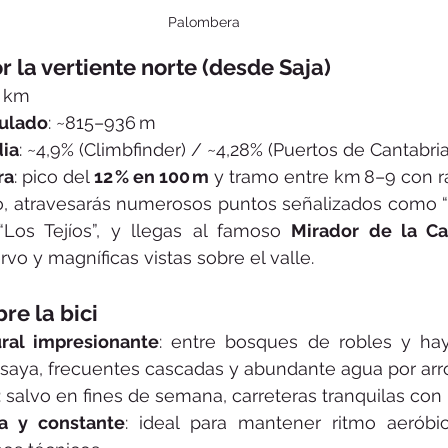
Palombera
or la vertiente norte (desde Saja)
7 km
ulado
: ~815–936 m
ia
: ~4,9% (Climbfinder) / ~4,28% (Puertos de Cantabria
ra
: pico del 
12 % en 100 m
 y tramo entre km 8–9 con r
do, atravesarás numerosos puntos señalizados como “
“Los Tejíos”, y llegas al famoso 
Mirador de la C
o y magníficas vistas sobre el valle.
re la bici
ural impresionante
: entre bosques de robles y hay
esaya, frecuentes cascadas y abundante agua por arr
: salvo en fines de semana, carreteras tranquilas con 
a y constante
: ideal para mantener ritmo aeróbic