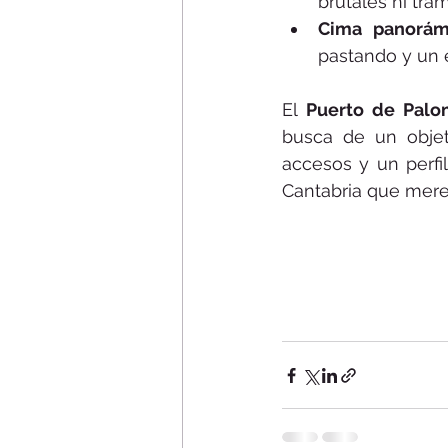
brutales ni tra
Cima panorám
pastando y un 
El 
Puerto de Palo
busca de un objet
accesos y un perfi
Cantabria que merec