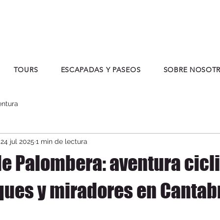
TOURS
ESCAPADAS Y PASEOS
SOBRE NOSOT
entura
24 jul 2025
1 min de lectura
de Palombera: aventura cicl
ques y miradores en Cantab